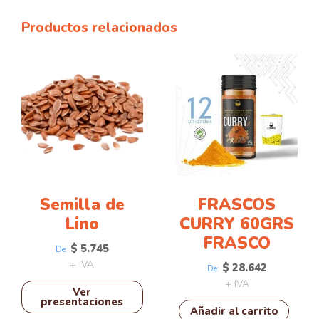
Productos relacionados
Este
producto
tiene
múltiples
variantes.
Las
opciones
se
pueden
Semilla de
FRASCOS
elegir
Lino
CURRY 60GRS
en
FRASCO
$
5.745
la
De:
+ IVA
página
$
28.642
De:
de
+ IVA
Ver
producto
presentaciones
Añadir al carrito