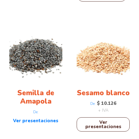
Este
producto
tiene
múltiples
variantes.
Las
opciones
se
pueden
Semilla de
Sesamo blanco
elegir
Amapola
$
10.126
De:
en
+ IVA
la
De:
página
Ver presentaciones
Ver
presentaciones
de
producto