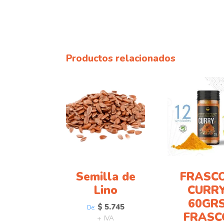
Productos relacionados
Este
producto
tiene
múltiples
variantes.
Las
opciones
se
Semilla de
FRASC
pueden
Lino
CURR
elegir
60GR
en
$
5.745
De:
la
FRASC
+ IVA