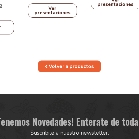
Ver
página
página
presentaciones
2
Ver
de
de
presentaciones
producto
producto
l
Volver a productos
Tenemos Novedades! Enterate de toda
Suscribite a nuestro newsletter.