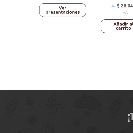
página
$
28.64
De:
Ver
de
presentaciones
+ IVA
producto
Añadir a
carrito
¡