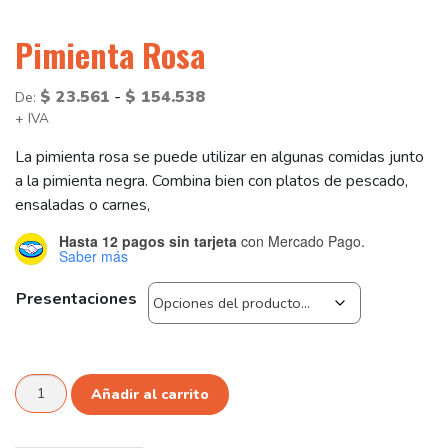
Pimienta Rosa
Rango
-
$
23.561
$
154.538
De:
+ IVA
de
precios:
La pimienta rosa se puede utilizar en algunas comidas junto
desde
a la pimienta negra. Combina bien con platos de pescado,
$ 23.561
ensaladas o carnes,
hasta
Hasta 12 pagos sin tarjeta
con Mercado Pago.
$ 154.538
Saber más
Presentaciones
Pimienta
Añadir al carrito
Rosa
cantidad