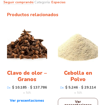
Seguir comprando
Categoría:
Especias
Productos relacionados
Este
Este
producto
producto
tiene
tiene
múltiples
múltiples
variantes.
variantes.
Las
Las
opciones
opciones
se
se
pueden
pueden
Clavo de olor –
Cebolla en
elegir
elegir
Granos
Polvo
en
en
$
10.185
$
137.786
Rango
$
5.246
$
29.114
Rango
-
-
la
la
De:
De:
de
de
+ IVA
+ IVA
página
página
precios:
precio
de
de
Ver presentaciones
desde
desde
Ver
producto
producto
presentaciones